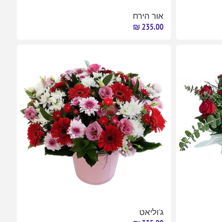
אור הירח
235.00 ₪
ג'וליאט