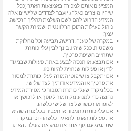
המציעים אותם למכירה באמצעות האתר (ככל
שיהיו מוצרים כאלה), יועבר לצדדים שלישיים אלה
המידע הדרוש להם לשם השלמת תהליך הרכישה,
ניהול פעילות התוכן הרלוונטית ושמירת הקשר
עמך.
במקרה של טענה, דרישה, תביעה וכל מחלוקת
משפטית, ככל שיהיו, בינך לבין עלי-כותרת
שתחייב חשיפת פרטיך.
אם תבצע או תנסה לבצע באתר, פעולות שבניגוד
לדין או פעילות שנחזית להיות כזו.
אם יתקבל צו שיפוטי המורה לעלי-כותרת למסור
את פרטיך או המידע אודותיך לצד שלישי.
בכל מקרה שעלי-כותרת תסבור כי מסירת המידע
נחוצה כדי למנוע נזק חמור לגופך או לרכושך או
לגופו או רכושו של צד שלישי כלשהו.
אם עלי-כותרת תמכור או תעביר בכל צורה שהיא
את פעילות האתר לתאגיד כלשהו - וכן במקרה
שתתמזג עם גוף אחר או תמזג את פעילות האתר