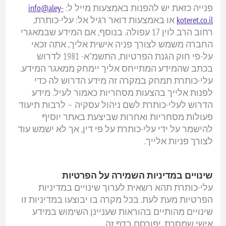
פנייה כזאת יש להפנות באמצעות מייל ל:
info@aley-
koteret.co.il
או באמצעות דואר רגיל אל: עלי-כותרת,
רחוב הרב לוין 17 עפולה. בנוסף, אם המידע שבמאגרי
החברה משמש לצורך פניה אישית אליך, אתה זכאי
על-פי חוק הגנת הפרטיות, התשמ"א- 1981 לדרוש
בכתב שהמידע המתייחס אליך יימחק ממאגר המידע.
עלי-כותרת תמחק במקרה זה מידע הדרוש לה כדי
לפנות אלייך בהצעות מסחריות כאמור לעיל. מידע
הדרוש לעלי-כותרת לשם ניהול עסקיה – לרבות תיעוד
פעולות מסחריות ואחרות שביצעת באתר יוסיף
להישמר על ידי עלי-כותרת על פי דין, אך לא ישמש עוד
לצורך פניות אלייך.
שינויים במדיניות השמירה על הפרטיות
עלי-כותרת תהא רשאית לערוך שינויים במדיניות
הפרטיות מעת לעת. בכל מקרה בו יבוצעו במדיניות זו
שינויים מהותיים בהוראות שעניינן השימוש במידע
אישי שמסרת, יפורסם בדף זה.