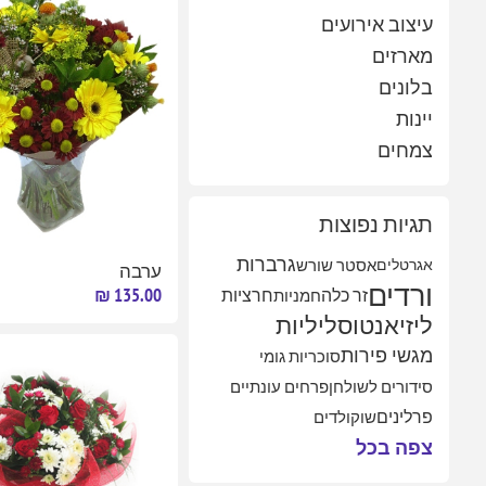
עיצוב אירועים
מארזים
בלונים
יינות
צמחים
תגיות נפוצות
גרברות
אגרטלים
אסטר שורש
ערבה
ורדים
135.00 ₪
זר כלה
חמניות
חרציות
ליזיאנטוס
ליליות
מגשי פירות
סוכריות גומי
סידורים לשולחן
פרחים עונתיים
פרלינים
שוקולדים
צפה בכל